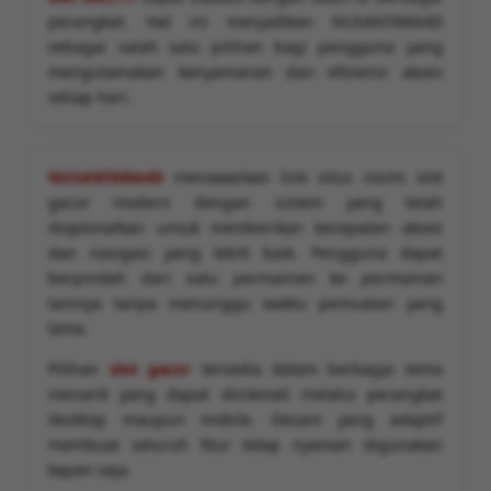
perangkat. Hal ini menjadikan NUSANTARA4D
sebagai salah satu pilihan bagi pengguna yang
mengutamakan kenyamanan dan efisiensi akses
setiap hari.
NUSANTARA4D
menawarkan link situs resmi slot
gacor modern dengan sistem yang telah
dioptimalkan untuk memberikan kecepatan akses
dan navigasi yang lebih baik. Pengguna dapat
berpindah dari satu permainan ke permainan
lainnya tanpa menunggu waktu pemuatan yang
lama.
Pilihan
slot gacor
tersedia dalam berbagai tema
menarik yang dapat dinikmati melalui perangkat
desktop maupun mobile. Desain yang adaptif
membuat seluruh fitur tetap nyaman digunakan
kapan saja.