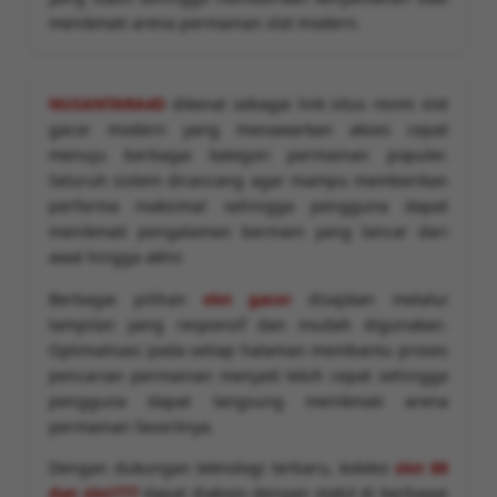
menikmati arena permainan slot modern.
NUSANTARA4D
dikenal sebagai link situs resmi slot
gacor modern yang menawarkan akses cepat
menuju berbagai kategori permainan populer.
Seluruh sistem dirancang agar mampu memberikan
performa maksimal sehingga pengguna dapat
menikmati pengalaman bermain yang lancar dari
awal hingga akhir.
Berbagai pilihan
slot gacor
disajikan melalui
tampilan yang responsif dan mudah digunakan.
Optimalisasi pada setiap halaman membantu proses
pencarian permainan menjadi lebih cepat sehingga
pengguna dapat langsung menikmati arena
permainan favoritnya.
Dengan dukungan teknologi terbaru, koleksi
slot 88
dan slot777
dapat diakses dengan stabil di berbagai