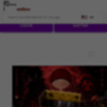
Explore
US
LOGIN
DAFTAR