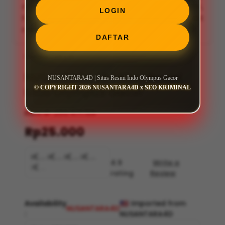
digital. Dengan sistem yang konsisten dan stabil,
LOGIN
NUSANTARA4D menghadirkan arena permainan slot
modern yang nyaman digunakan setiap hari.
DAFTAR
NUSANTARA4D
NUSANTARA4D | Situs Resmi
NUSANTARA4D | Situs Resmi Indo Olympus Gacor
© COPYRIGHT 2026 NUSANTARA4D x SEO KRIMINAL
Indo Olympus Gacor
Item #:
200.471.158
Rp25.000
4.9
Write a
rating
Review
Availability
Imported from
NUSANTARA4D
:
NUSANTARA4D