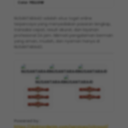
Color :
YELLOW
NUSANTARA4D adalah situs togel online
terpercaya yang menyediakan pasaran lengkap,
transaksi cepat, result akurat, dan layanan
profesional 24 jam. Nikmati pengalaman bermain
yang aman, mudah, dan nyaman hanya di
NUSANTARA4D.
Powered by :
https://doktorderim.com/services/citrosol/