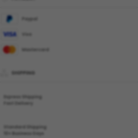
Paypal
Visa
Mastercard
SHIPPING
Express Shipping
Fast Delivery
Standard Shipping
10+ Business Days