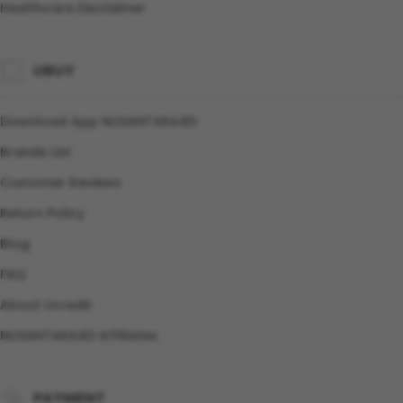
Healthcare Disclaimer
UBUY
Download App NUSANTARA4D
Brands List
Customer Reviews
Return Policy
Blog
FAQ
About Ucredit
NUSANTARA4D Affiliates
PAYMENT