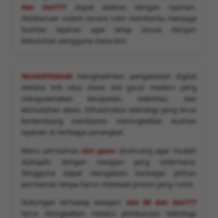
dan slot777
dapat diakses dengan nyaman.
Pembaruan sistem secara rutin membantu menjaga
kualitas layanan agar tetap sesuai dengan
kebutuhan pengguna masa kini.
NUSANTARA4D
menghadirkan pengalaman digital
melalui link situs resmi slot gacor modern yang
mengutamakan kecepatan, stabilitas, dan
kemudahan akses. Infrastruktur teknologi yang terus
berkembang membantu meningkatkan kualitas
layanan di berbagai perangkat.
Menu permainan
slot gacor
dirancang agar mudah
dijelajahi dengan navigasi yang sederhana.
Pengguna dapat mengakses berbagai pilihan
permainan tanpa harus melewati proses yang rumit.
Dukungan terhadap kategori
slot 88 dan slot777
terus ditingkatkan melalui pembaruan teknologi