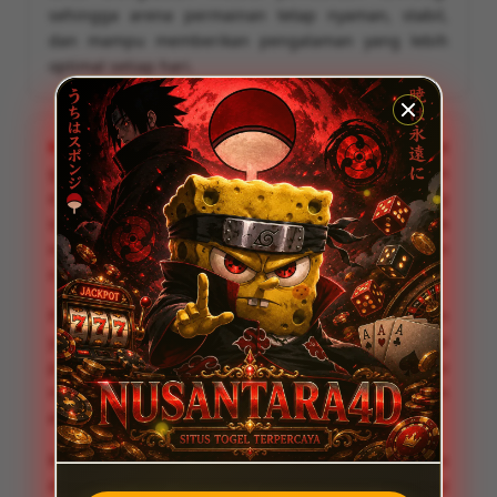
sehingga arena permainan tetap nyaman, stabil,
dan mampu memberikan pengalaman yang lebih
optimal setiap hari.
NUSANTARA4D
merupakan link situs resmi slot
gacor modern yang menawarkan arena permainan
dengan sistem responsif dan performa server yang
stabil. Seluruh layanan dirancang untuk
memberikan pengalaman akses yang cepat dan
nyaman bagi setiap pengguna.
Pilihan
slot gacor
dapat diakses melalui tampilan
yang modern serta ringan digunakan pada berbagai
perangkat. Optimalisasi tersebut membantu
menciptakan proses navigasi yang lebih praktis dan
efisien.
Berbagai kategori
slot 88 dan slot777
terus
diperbarui agar mengikuti perkembangan teknologi