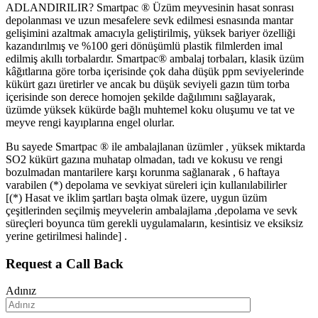
ADLANDIRILIR? Smartpac ® Üzüm meyvesinin hasat sonrası
depolanması ve uzun mesafelere sevk edilmesi esnasında mantar
gelişimini azaltmak amacıyla geliştirilmiş, yüksek bariyer özelliği
kazandırılmış ve %100 geri dönüşümlü plastik filmlerden imal
edilmiş akıllı torbalardır. Smartpac® ambalaj torbaları, klasik üzüm
kâğıtlarına göre torba içerisinde çok daha düşük ppm seviyelerinde
kükürt gazı üretirler ve ancak bu düşük seviyeli gazın tüm torba
içerisinde son derece homojen şekilde dağılımını sağlayarak,
üzümde yüksek kükürde bağlı muhtemel koku oluşumu ve tat ve
meyve rengi kayıplarına engel olurlar.
Bu sayede Smartpac ® ile ambalajlanan üzümler , yüksek miktarda
SO2 kükürt gazına muhatap olmadan, tadı ve kokusu ve rengi
bozulmadan mantarilere karşı korunma sağlanarak , 6 haftaya
varabilen (*) depolama ve sevkiyat süreleri için kullanılabilirler
[(*) Hasat ve iklim şartları başta olmak üzere, uygun üzüm
çeşitlerinden seçilmiş meyvelerin ambalajlama ,depolama ve sevk
süreçleri boyunca tüm gerekli uygulamaların, kesintisiz ve eksiksiz
yerine getirilmesi halinde] .
Request a Call Back
Adınız