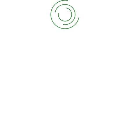
labore et dolore magna aliquyam erat, sed diam
voluptua. At vero eos et accusam et justo duo dolores
et ea rebum. Stet clita kasd gubergren, no sea takimata
sanctus est Lorem ipsum dolor sit amet. Lorem ipsum
dolor sit amet, consetetur sadipscing elitr, sed diam
nonumy eirmod tempor invidunt ut labore et dolore
magna aliquyam erat, sed diam voluptua. At vero eos
et accusam
sed diam nonumy eirmod tempor invidunt ut
labore et dolore magna aliquyam
Stet clita kasd gubergren, no sea takimata
sanctus
sed diam nonumy eirmod tempor invidunt ut